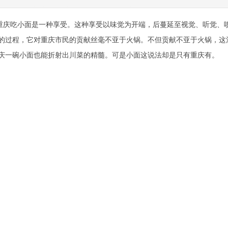
几年，大家还不知道什么是小面，但近几年小面蜚声全国，红开了。那么到底什么是小
看它素，它的学问可多着呢。光调料就有十几种之多，其中很多调料的准备工作也是相
重庆吃小面是一种享受。这种享受以味觉为开端，后蔓延至视觉、听觉、
的过程，它对重庆市民的贡献丝毫不亚于火锅。不但贡献不亚于火锅，这
庆一碗小面也能折射出川菜的精髓。可是小面这说法却是只有重庆有。
几年，大家还不知道什么是小面，但近几年小面蜚声全国，红开了。那么
是我们常说的素面。别看它素，它的学问可多着呢。光调料就有十几种之
辣椒、花椒面、炒香后再捣碎的花生、芽菜末、榨菜末。这些调料要新鲜
都是必不可少的原料。另外，还得配以高汤提味，或大骨汤或鸡汤。十多
序，别看是小小一碗素面，也得做得美观又可口。通常姜蒜末、花生粒、
就要打在碗里。调料打好底后再注入高汤，使调料与高汤的鲜味充分融合
撒上剩余调料，一碗融合了麻、辣、鲜、香的小面就呈现在你面前了。
下你知道了吧，小面就是素面。这重庆人真幽默，那不叫素面得了吗，何必
趣也罢，幽默也好，却无论如何都比“不要肉的面”听来可口吧，在全国也
经去过许多的地方，路过许多的桥，吃过许多的面，却只爱重庆小面，不
机。重庆小面颠覆北方人眼里的面。重庆小面既为果腹也为吃味，不是一