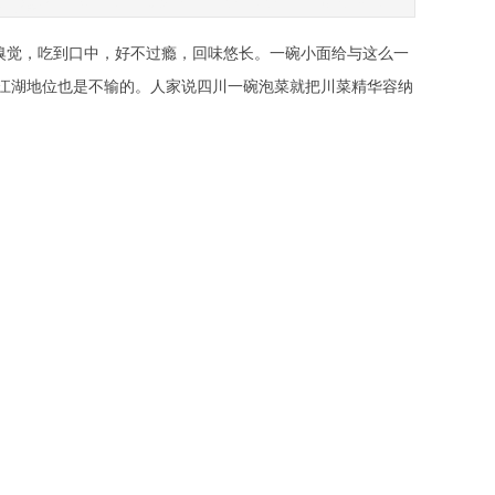
面呢？我在一篇旧文里有过描述：何为小面？小面也就是我们常说的素
当复杂的。
嗅觉，吃到口中，好不过瘾，回味悠长。一碗小面给与这么一
江湖地位也是不输的。人家说四川一碗泡菜就把川菜精华容纳
×
×
到底什么是小面呢？我在一篇旧文里有过描述：何为小面？小
多，其中很多调料的准备工作也是相当复杂的。比如，姜蒜
，才能保证口味纯正。此外，葱花、黄豆、酱油、味精、猪油
种调料固然是声势浩大，可是也不能一同上场。调料配置得有
黄豆和葱花是后放的，而酱油、味精和芽菜、榨菜粒、猪油等
，面出锅后配上花生葱花。调料打底、盛上高汤、小面下锅、
给个“小”字辈呢。这“小”婉转，听来亲切有加，又朗朗上
仅此一说——小面只此一家。
光是家乡的味道，还因它无可取代的江湖地位，它就是面食中
大盘耸在面前，要一桌子人埋头捞面；面也不是片状、不是疙