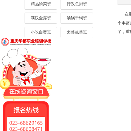
早
面。别
精品渝菜班
行政总厨班
在
满汉全席班
汤锅干锅班
个丰富
了，重
小吃白案班
卤菜凉菜班
早
烧烤铁板班
冒菜江湖班
面也就
末、油
火锅培训班
重庆小面班
等等，
美蛙鱼头班
火锅米线
先后顺
则是先
捞面、
这
口，风
曾
的战斗